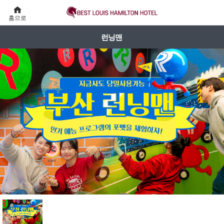
홈으로
런닝맨